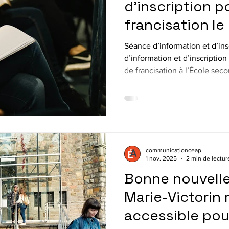
d’inscription p
francisation le
janvier 2026 à 
Séance d’information et d’ins
d’information et d’inscripti
de francisation à l’École se
955 Bd de Montarville, Bouch
Mercredi le 21 janvier 2026 à
Boucherville École secondai
du lundi au mercredi de 18 h
d’éducation des adultes des P
Cours de jour du lundi au ve
communicationceap
1 nov. 2025
2 min de lectur
Bonne nouvelle 
Marie-Victorin 
accessible pou