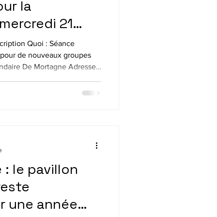
our la
 mercredi 21
18h
cription Quoi : Séance
on pour de nouveaux groupes
condaire De Mortagne Adresse:
erville, QC J4B 1B8 Quand :
 18h Groupes offerts
re De Mortagne Cours de soir
 à 21 h Varennes Centre
atriotes (transport compris)
ndredi de 8 h
e
: le pavillon
reste
r une année