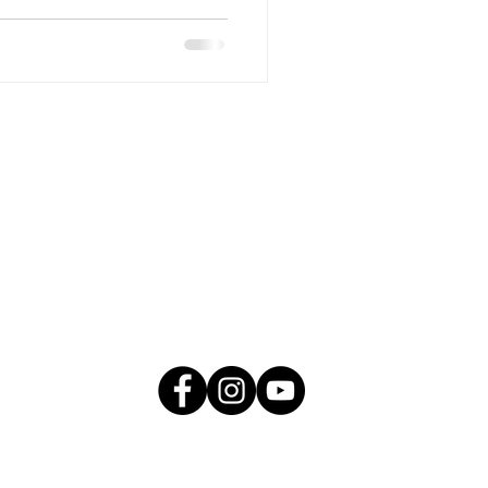
r prendre RV le 21 mai 2024,
poste7000 pour
ur St-Bruno Pour prendre RV l