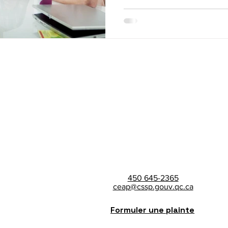
poste 7010 pour St-Bruno Pou
compose le (450) 645-2365 
McMasterville; poste 7010 po
450 645-2365
ceap@cssp.gouv.qc.ca
Formuler une plainte