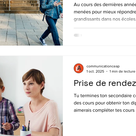
supplémentair
Au cours des dernières années
menées pour mieux répondre
grandissants dans nos écoles
d’administration avait adopté 
pavillon Marie-Victorin à l’école secondaire le Carrefour ,
afin d’y accueillir les élèves
transition avait déjà été rep
décision vient tout juste d’ê
officiel à l’année scolaire 20
communicationceap
1 oct. 2025
1 min de lecture
Prise de rende
Tu termines ton secondaire c
des cours pour obtenir ton di
aimerais compléter tes cours
vous avec une conseillère et 
septembre prochain! Pour prendre RV le 26 avril 2024,
compose le (450) 645-2365 p