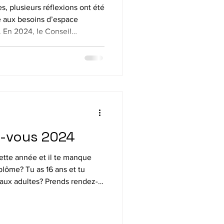
e
, plusieurs réflexions ont été
 aux besoins d’espace
. En 2024, le Conseil
la proposition d’associer le
 de 1re secondaire. Cette
oussée d’un an et une nouvelle
tre confirmée. 👉 Report
27
z-vous 2024
ette année et il te manque
plôme? Tu as 16 ans et tu
 aux adultes? Prends rendez-
réserve ta place pour
oste 7039 pour Varennes;