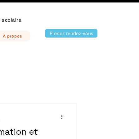
 scolaire
Prenez rendez-vous
À propos
e
mation et