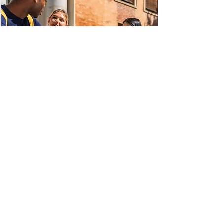
Programme de
francisation
La francisation permet aux adultes
d’apprendre ou de perfectionner le
français afin de mieux
communiquer et s’intégrer à la
société québécoise.
En apprendre plus